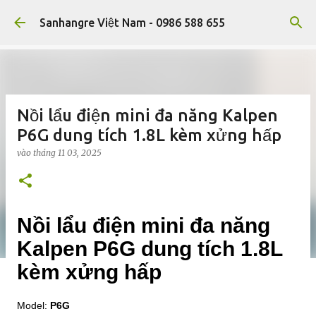
Chuyển đến nội dung chính
Sanhangre Việt Nam - 0986 588 655
Nồi lẩu điện mini đa năng Kalpen
P6G dung tích 1.8L kèm xửng hấp
vào
tháng 11 03, 2025
Nồi lẩu điện mini đa năng
Kalpen P6G dung tích 1.8L
kèm xửng hấp
Model:
P6G