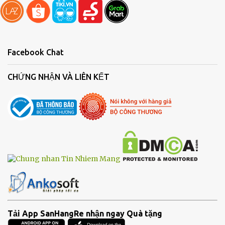
nhiệt Lebenlang Cốc Uống Bên Ngoài: Nắp ngoài của bình ...
Facebook Chat
CHỨNG NHẬN VÀ LIÊN KẾT
Tải App SanHangRe nhận ngay Quà tặng