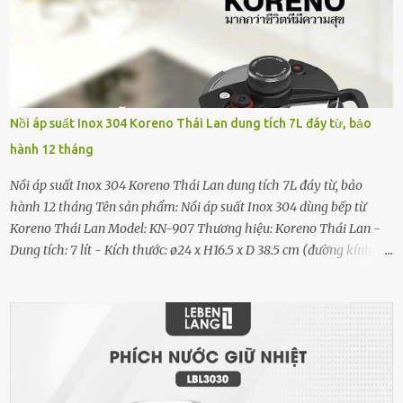
điện năng đốt nóng thanh gốm và dùng nguyên lý đối lưu để tỏa
nhiệt. Máy sưởi gốm Rapido dùng gốm làm vật phát nhiệt, bộ phận
này trong máy sưởi gốm là một miếng gốm có hình dạng dẹt như
một chiếc đĩa gọi là đĩa gốm. Đĩa này được nối với một vật bằng kim
loại, khi đĩa gốm được làm nóng lên sẽ truyền nhiệt cho dây kim
loại và dòng nhiệt lượng đó sẽ được truyền đi theo hình thức đối lưu
Nồi áp suất Inox 304 Koreno Thái Lan dung tích 7L đáy từ, bảo
và mang hơi ấm tỏa ra từ từ ra bên ngoài giúp tăng nhiệt độ phòng
hành 12 tháng
mà không gây sốc nhiệt. Công nghệ sưởi PTC Ceramic nên không
xảy ra quá trình oxy hóa giúp kéo dài tuổi thọ của...
Nồi áp suất Inox 304 Koreno Thái Lan dung tích 7L đáy từ, bảo
hành 12 tháng Tên sản phẩm: Nồi áp suất Inox 304 dùng bếp từ
Koreno Thái Lan Model: KN-907 Thương hiệu: Koreno Thái Lan -
Dung tích: 7 lít - Kích thước: ø24 x H16.5 x D 38.5 cm (đường kính
miệng nồi, H chiều cao từ đáy đến miệng nồi, D là ngang tính cả 2
quai) - Trọng lượng: 4.1kg - Kích thước đóng hộp: 38 x 30 x 26cm;
trọng lượng: 4.25kg - Chất liệu: Làm bằng thép không gỉ Inox 304,
tay cầm nhựa BAKELITE chống nóng Sản phẩm gồm : 01 nồi, 01
sách hướng dẫn sử dụng tiếng Việt và 01 phiếu bảo hành Xuất xứ:
Trung Quốc Bảo hành 12 tháng chính hãng bởi Koreno Việt Nam
Đặc điểm nổi bật - Thiết kế trang nhã phong cách Châu Âu, chất