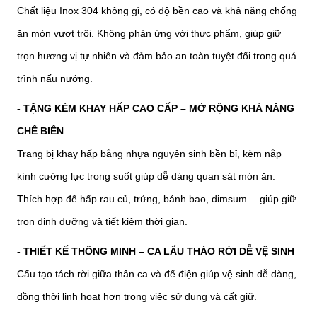
Chất liệu Inox 304 không gỉ, có độ bền cao và khả năng chống
ăn mòn vượt trội. Không phản ứng với thực phẩm, giúp giữ
trọn hương vị tự nhiên và đảm bảo an toàn tuyệt đối trong quá
trình nấu nướng.
- TẶNG KÈM KHAY HẤP CAO CẤP – MỞ RỘNG KHẢ NĂNG
CHẾ BIẾN
Trang bị khay hấp bằng nhựa nguyên sinh bền bỉ, kèm nắp
kính cường lực trong suốt giúp dễ dàng quan sát món ăn.
Thích hợp để hấp rau củ, trứng, bánh bao, dimsum… giúp giữ
trọn dinh dưỡng và tiết kiệm thời gian.
- THIẾT KẾ THÔNG MINH – CA LẨU THÁO RỜI DỄ VỆ SINH
Cấu tạo tách rời giữa thân ca và đế điện giúp vệ sinh dễ dàng,
đồng thời linh hoạt hơn trong việc sử dụng và cất giữ.