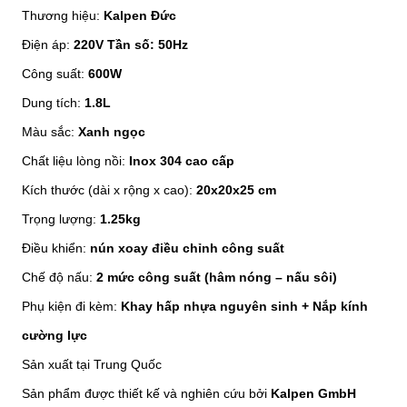
Thương hiệu:
Kalpen Đức
Điện áp:
220V Tần số: 50Hz
Công suất:
600W
Dung tích:
1.8L
Màu sắc:
Xanh ngọc
Chất liệu lòng nồi:
Inox 304 cao cấp
Kích thước (dài x rộng x cao):
20x20x25 cm
Trọng lượng:
1.25kg
Điều khiển:
nún xoay điều chỉnh công suất
Chế độ nấu:
2 mức công suất (hâm nóng – nấu sôi)
Phụ kiện đi kèm:
Khay hấp nhựa nguyên sinh + Nắp kính
cường lực
Sản xuất tại Trung Quốc
Sản phẩm được thiết kế và nghiên cứu bởi
Kalpen GmbH