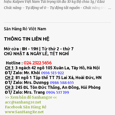
hiệu: Kalpen Việt Nam Tải trọng tối đa: 10 kg Độ chia: 1g / 0.1oz
Chức năng: - Tự động về 0 - Tự động tắt nguồn - Chức năng trừ bì
(TARE) - Cảnh báo pin yếu - Cảnh báo quá tải Màn hình hiển thị:
LCD 40 × 20 mm Đơn vị đo: g /oz Nguồn điện: sử dụng 02 pin AAA
(chưa bao gồm) Chất liệu mặt cân: Inox không gỉ Kích thước: 18 x
Săn Hàng Rẻ Việt Nam
14 x 1.5cm Trọng lượng: 235gram Sản xuất tại Trung Quốc Bảo
THÔNG TIN LIÊN HỆ
hành: 12 tháng chính hãng Đặc điểm nổi bât - ĐỘ CHÍNH XÁC
CAO VỚI ĐỘ CHIA 1 G Cân điện tử nhà bếp Kalpen T5 được thiết kế
Mở cửa : 8H - 19H | Từ thứ 2 - thứ 7
với độ chia chính xác 1g / 0.1oz, giúp đo lường khối lượng thực
CHỦ NHẬT & NGÀY LỄ, TẾT NGHỈ
phẩm và nguyên liệu một cách chính xác. Đây là yếu tố quan trọng
024 2322 5656
Hotline :
khi chế biến món ăn, làm bánh hoặc kiểm soát khẩu phần ăn
CH 1
:
3 ngách 42 ngõ 105 Xuân La, Tây Hồ, Hà Nội
hằng ngày. - TẢI TRỌNG TỐI ĐA LÊN ĐẾN 10 KG Với tải trọng tối
ĐT/ Zalo: Mr. Khôi
0936 515 922
đa 10kg, Kalpen T5 đáp ứng tốt nhu cầu cân nhiều loại thực phẩm
CH 2
:
81 ngõ 1 Tập thể TT 75 Lai Xá, Hoài Đức, HN
và nguyên liệu khác nhau trong gian bếp. Người dùng có ...
ĐT/ Zalo: Mrs. Dươngg
0986 588 655
CH 3
:
245 ĐL Tôn Đức Thắng, An Đồng, Hải Phòng
ĐT/ Zalo: Mrs. Trang
0904 537 199
>> Xem bản đồ Sanhangre <<
acc@sanhangre.net
Facebook Săn Hàng Rẻ
www.SanHangRe.net