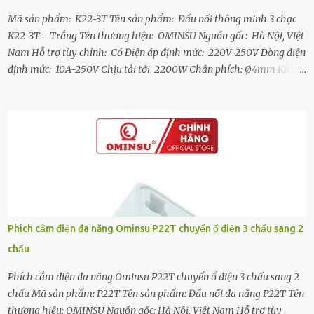
Mã sản phẩm: K22-3T Tên sản phẩm: Đầu nối thông minh 3 chạc
K22-3T - Trắng Tên thương hiệu: OMINSU Nguồn gốc: Hà Nội, Việt
Nam Hỗ trợ tùy chỉnh: Có Điện áp định mức: 220V-250V Dòng điện
định mức: 10A-250V Chịu tải tới 2200W Chân phích: Ø4mm Kích
thươc: 10 x 5 x 1.5 (cm) Trọng lượng: ~100gram Chất liệu: Nhựa
Chống Vỡ Chân cắm: 2 Chấu Lõi đồng hợp kim Chứng nhận: ISO
9001:2015 , TCVN 1834-1994, TCVN 6188-1996, TCVN 6190-1999 và
TCVN 6188-1: 2007 Đặc điểm nổi bật - Đầu nối 3 chạc cho phép cắm
nối từ một ổ cắm tạo thành 3 ổ cắm mới rất tiện dụng - Tất cả các
cực tiếp xúc bên trong Đầu nối 3 chạc đều được làm từ đồng hợp kim
và có bố trí lò xo tăng lực kẹp, má kẹp tiếp xúc rất tốt với chân phích
khi cắm nối, đảm bảo dẫn điện tốt, chống move, chống đánh lửa và
phát nhiệt - Thân đầu nối được làm từ nhựa ABS chất lượng cao có
Phích cắm điện đa năng Ominsu P22T chuyển ổ điện 3 chấu sang 2
khả năng chống va đập, chống vỡ tốt. - Chân phích đồng Ø4mm
chấu
mạ niken chống gỉ sét, tăng độ sáng bón...
Phích cắm điện đa năng Ominsu P22T chuyển ổ điện 3 chấu sang 2
chấu Mã sản phẩm: P22T Tên sản phẩm: Đầu nối đa năng P22T Tên
thương hiệu: OMINSU Nguồn gốc: Hà Nội, Việt Nam Hỗ trợ tùy