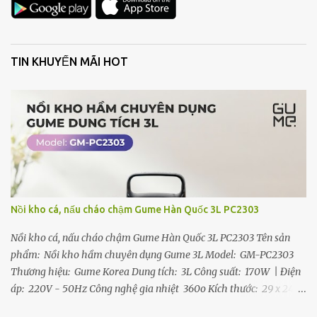
TIN KHUYẾN MÃI HOT
Nồi kho cá, nấu cháo chậm Gume Hàn Quốc 3L PC2303
Nồi kho cá, nấu cháo chậm Gume Hàn Quốc 3L PC2303 Tên sản
phẩm: Nồi kho hầm chuyên dụng Gume 3L Model: GM-PC2303
Thương hiệu: Gume Korea Dung tích: 3L Công suất: 170W | Điện
áp: 220V - 50Hz Công nghệ gia nhiệt 360o Kích thước: 29 x 24
cm Trọng lượng: 2.8 kg Chất liệu: Inox, nhựa, gốm sứ Bảo hành 12