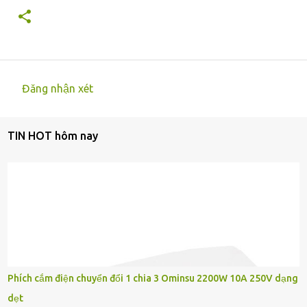
Đăng nhận xét
N
h
TIN HOT hôm nay
ậ
n
x
é
t
Phích cắm điện chuyển đổi 1 chia 3 Ominsu 2200W 10A 250V dạng
dẹt