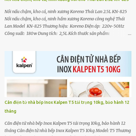
dinh dưỡng - Sản phẩm đạt tiêu chuẩn chất lượng Châu Âu . Được
sản xuất và giám sát bởi Tập đoàn Elmich Cộng hòa Séc Giới ...
Nồi nấu chậm, kho cá, ninh xương Koreno Thái Lan 2.5L KN-825
Nồi nấu chậm, kho cá, ninh hầm xương Koreno công nghệ Thái
Lan Model KN-825 Thương hiệu: Koreno Điện áp: 220v-50Hz
Công suất: 180w Dung tích: 2,5L Kích thước sản phẩm:
250x233x220 (mm) Trọng lượng sản phẩm: 2200g Chất liệu:
Lòng nồi sứ Sản xuất tại Trung Quốc theo tiêu chuẩn Koreno Thái
Lan Bảo hành 12 tháng chính hãng Đặc điểm nổi bật - Chất liệu:
Lòng nồi bằng gốm cao cấp, vung kính chịu nhiệt. - Dung tích: 2.5
lít. - Công suất: 180W, tiết kiệm điện. - Chế độ nấu: 3 chế độ (kho
cá, ninh xương, nấu cháo). - Điều khiển: Núm vặn cơ. - Công dụng
chính: Kho cá (cá nhừ cả xương), ninh xương (nhừ nhanh), nấu
cháo, trưng yến. - Bảo hành: 12 tháng chính hãng. Ưu điểm khi sử
dụng: - Giữ nguyên hương vị và chất dinh dưỡng của thực phẩm. -
Cân điện tử nhà bếp Inox Kalpen T5 tải trọng 10kg, bảo hành 12
Nấu nhanh hơn so với phương pháp truyền thống. - Lý tưởng cho
tháng
các món kho, ninh, hầm, cháo. Nồi nấu chậm Koreno KN-825 ...
Cân điện tử nhà bếp Inox Kalpen T5 tải trọng 10kg, bảo hành 12
tháng Cân điện tử nhà bếp Inox Kalpen T5 10kg Model: T5 Thương