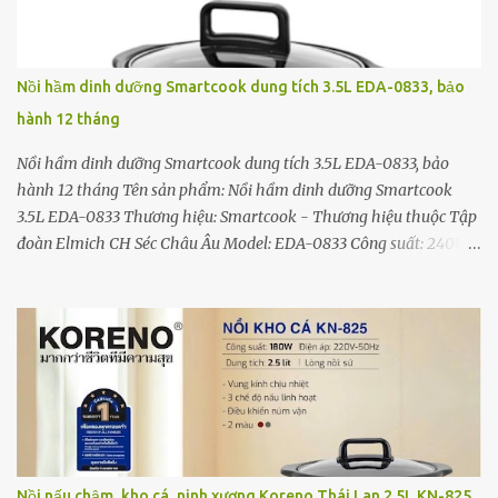
(bỏ 2 ngăn nhỏ, có thể dùng làm cặp lồng đựng phở, cháo...), 1
ngăn đựng thức ăn, 1 ngăn đựng canh nóng - Chất liệu inox 304 - 3
lớp giúp cách nhiệt & giữ nhiệt tốt. - Cặp lồng cơm giữ nhiệt là lựa
Nồi hầm dinh dưỡng Smartcook dung tích 3.5L EDA-0833, bảo
chọn hoàn hảo cho bữa trưa công sở/ván phòng của chị em phụ
hành 12 tháng
nữ. - Cặp lồng có doăng silicon giúp xoay vặ...
Nồi hầm dinh dưỡng Smartcook dung tích 3.5L EDA-0833, bảo
hành 12 tháng Tên sản phẩm: Nồi hầm dinh dưỡng Smartcook
3.5L EDA-0833 Thương hiệu: Smartcook - Thương hiệu thuộc Tập
đoàn Elmich CH Séc Châu Âu Model: EDA-0833 Công suất: 240W
Điện áp: 220VAC - 50Hz Dung tích: 3.5L Điều khiển: cơ nún xoay
Công dụng: Hầm dinh dưỡng thức ăn Chất liệu: lòng nồi Sứ
ceramic, thân vỏ Inox Kích thước: 24 x 29 x 38 (cm) Trọng lượng
sản phẩm: 4.2g Sản xuất tại: Trung Quốc Bảo hành 12 tháng
chính hãng Đặc điểm nổi bật - Lõi sứ ceramic an toàn sức khỏe -
Chống dính, chống trào tuyệt đối - Vỏ bằng thép không gỉ bền
đẹp - An toàn, tiết kiệm điện tối đa - Nấu cháo dinh dưỡng cho bé
cực ngon - Hầm gà, kho cá, nấu chè, làm sô cô la... - 2 chức năng
nấu chậm, nấu nhanh - Cháo nhuyễn, mịn và giữ nguyên chất
Nồi nấu chậm, kho cá, ninh xương Koreno Thái Lan 2.5L KN-825