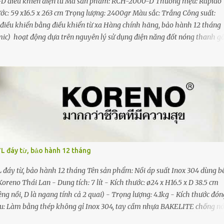
 điều khiển điện tử Mã sản phẩm: RCH-2000-D Thương hiệu: Rapido
hước: 59 x16.5 x 263 cm Trọng lượng: 2400gr Màu sắc: Trắng Công suất:
điều khiển bằng điều khiển từ xa Hàng chính hãng, bảo hành 12 tháng
ic) hoạt động dựa trên nguyên lý sử dụng điện năng đốt nóng thanh 
i gốm Rapido dùng gốm làm vật phát nhiệt, bộ phận này trong máy sưởi
ĩa gọi là đĩa gốm. Đĩa này được nối với một vật bằng kim loại, khi đĩa
 loại và dòng nhiệt lượng đó sẽ được truyền đi theo hình thức đối lưu v
nhiệt độ phòng mà không gây sốc nhiệt. Công nghệ sưởi PTC Ceramic nê
ọ của...
7L đáy từ, bảo hành 12 tháng
L đáy từ, bảo hành 12 tháng Tên sản phẩm: Nồi áp suất Inox 304 dùng b
eno Thái Lan - Dung tích: 7 lít - Kích thước: ø24 x H16.5 x D 38.5 cm
g nồi, D là ngang tính cả 2 quai) - Trọng lượng: 4.1kg - Kích thước đón
liệu: Làm bằng thép không gỉ Inox 304, tay cầm nhựa BAKELITE chống n
 tiếng Việt và 01 phiếu bảo hành Xuất xứ: Trung Quốc Bảo hành 12 thá