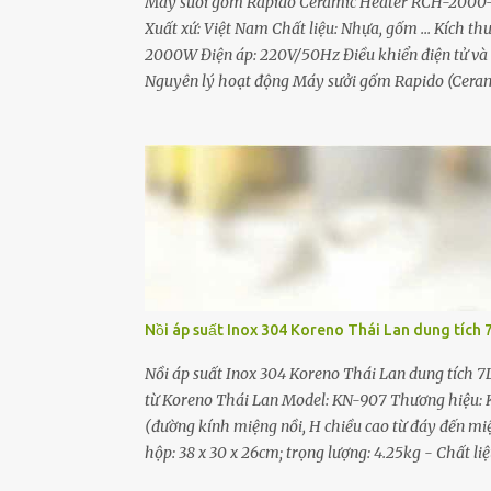
Máy sưởi gốm Rapido Ceramic Heater RCH-2000-D
Xuất xứ: Việt Nam Chất liệu: Nhựa, gốm ... Kích t
2000W Điện áp: 220V/50Hz Điều khiển điện tử và 
Nguyên lý hoạt động Máy sưởi gốm Rapido (Ceram
và dùng nguyên lý đối lưu để tỏa nhiệt. Máy sưở
là một miếng gốm có hình dạng dẹt như một chiếc đ
gốm được làm nóng lên sẽ truyền nhiệt cho dây kim
mang hơi ấm tỏa ra từ từ ra bên ngoài giúp tăng 
không xảy ra quá trình oxy hóa giúp kéo dài tuổi th
Nồi áp suất Inox 304 Koreno Thái Lan dung tích 
Nồi áp suất Inox 304 Koreno Thái Lan dung tích 7
từ Koreno Thái Lan Model: KN-907 Thương hiệu: Kor
(đường kính miệng nồi, H chiều cao từ đáy đến miện
hộp: 38 x 30 x 26cm; trọng lượng: 4.25kg - Chất 
Sản phẩm gồm : 01 nồi, 01 sách hướng dẫn sử dụng