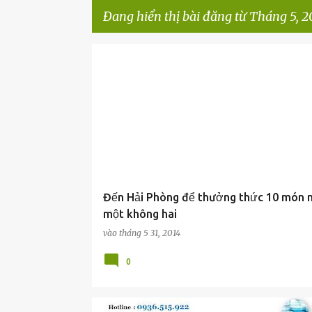
Đang hiển thị bài đăng từ Tháng 5, 2
B
à
i
đ
ă
n
g
Đến Hải Phòng để thưởng thức 10 món 
một không hai
vào
tháng 5 31, 2014
0