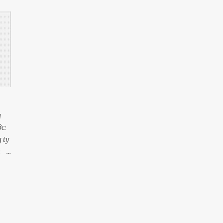
áng
25
tháng 4
úm
34
tháng 3
m
22
tháng 2
23
tháng 1
107
2021
16
tháng 12
g
17
tháng 11
c:
15
tháng 10
 ty
8
tháng 8
năm
5
tháng 7
ại.
9
tháng 6
11
tháng 5
7
tháng 4