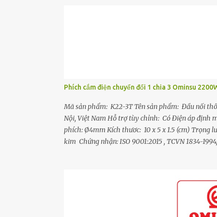
Phích cắm điện chuyển đổi 1 chia 3 Ominsu 220
Mã sản phẩm: K22-3T Tên sản phẩm: Đầu nối thô
Nội, Việt Nam Hỗ trợ tùy chỉnh: Có Điện áp địn
phích: Ø4mm Kích thươc: 10 x 5 x 1.5 (cm) Trọng
kim Chứng nhận: ISO 9001:2015 , TCVN 1834-1994
- Đầu nối 3 chạc cho phép cắm nối từ một ổ cắm tạ
nối 3 chạc đều được làm từ đồng hợp kim và có bố tr
đảm bảo dẫn điện tốt, chống move, chống đánh lửa
khả năng chống va đập, chống vỡ tốt. - Chân phíc