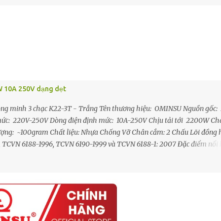
0W 10A 250V dạng dẹt
ng minh 3 chạc K22-3T - Trắng Tên thương hiệu: OMINSU Nguồn gốc:
h mức: 220V-250V Dòng điện định mức: 10A-250V Chịu tải tới 2200W Ch
 lượng: ~100gram Chất liệu: Nhựa Chống Vỡ Chân cắm: 2 Chấu Lõi đồng 
, TCVN 6188-1996, TCVN 6190-1999 và TCVN 6188-1: 2007 Đặc điểm nổi 
o thành 3 ổ cắm mới rất tiện dụng - Tất cả các cực tiếp xúc bên trong Đ
í lò xo tăng lực kẹp, má kẹp tiếp xúc rất tốt với chân phích khi cắm nối,
 và phát nhiệt - Thân đầu nối được làm từ nhựa ABS chất lượng cao có
h đồng Ø4mm mạ niken chống gỉ sét, tăng độ sáng bón...