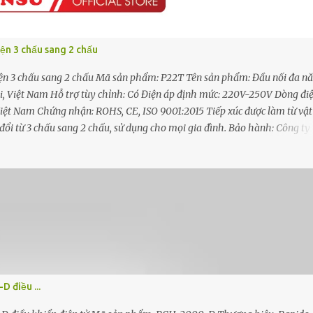
ện 3 chấu sang 2 chấu
ện 3 chấu sang 2 chấu Mã sản phẩm: P22T Tên sản phẩm: Đầu nối đa n
 Việt Nam Hỗ trợ tùy chỉnh: Có Điện áp định mức: 220V-250V Dòng đi
iệt Nam Chứng nhận: ROHS, CE, ISO 9001:2015 Tiếp xúc được làm từ vật
ổi từ 3 chấu sang 2 chấu, sử dụng cho mọi gia đình. Bảo hành: Công ty
ng 1 đổi 1 trong trường hợp do lỗi của nhà sản xuất. Đặc điểm nổi bật - Đầ
, phù hợp với kiểu phích cắm thông dụng, rất tiện dụng cho người dùng
chịu va đập tốt. - Các chi tiết tiếp xúc được làm bằng đồng chất lượng 
ắm tiếp xúc rất tốt với chân phích cắm, chống được hiện tượng đánh lửa v
 điều ...