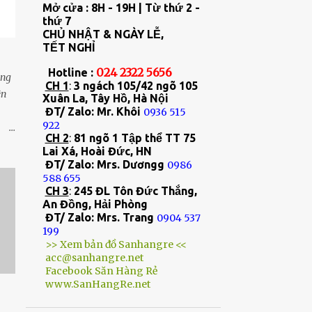
11
tháng 4
Mở cửa : 8H - 19H | Từ thứ 2 -
thứ 7
29
tháng 3
CHỦ NHẬT & NGÀY LỄ,
TẾT NGHỈ
13
tháng 2
024 2322 5656
Hotline :
ăng
20
tháng 1
CH 1
:
3 ngách 105/42 ngõ 105
ện
Xuân La, Tây Hồ, Hà Nội
301
2023
ĐT/ Zalo: Mr. Khôi
0936 515
922
22
tháng 12
CH 2
:
81 ngõ 1 Tập thể TT 75
u
Lai Xá, Hoài Đức, HN
27
tháng 11
. -
ĐT/ Zalo: Mrs. Dươngg
0986
33
tháng 10
cao.
588 655
CH 3
:
245 ĐL Tôn Đức Thắng,
à
5
tháng 9
An Đồng, Hải Phòng
ĐT/ Zalo: Mrs. Trang
0904 537
45
tháng 8
199
>> Xem bản đồ Sanhangre <<
30
tháng 7
acc@sanhangre.net
Facebook Săn Hàng Rẻ
29
tháng 6
www.SanHangRe.net
28
tháng 5