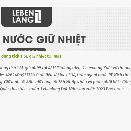
- Thiết kế trang nhã phong cách Châu Âu, chất liệu inox 304 cao cấp s
 chắn, Đóng chặt nắp dễ dàng với chỉ một động tác xoay tay cầm. - N
, chặt. Zoăng cao su chống tràn - Nồi áp suất với hệ thống 3 van xả đả
dung tích 1.6L giữ nhiệt tới 48H
ung tích 1.6L giữ nhiệt tới 48H Thương hiệu: Lebenlang Xuất xứ thươn
 4262406931326 Chất liệu: lõi inox 304, thân ngoài nhựa PP Kích thướ
g: Giữ lạnh tới 48h, giữ nóng tới 36h Nhập khẩu và phân phối bởi : Công
 Quốc theo tiêu chuẩn Lebenlang Đức Năm sản xuất: 2023 Bảo hành 2 
ệt Lebenlang Phù Hợp Cho Các Hoạt Động Ngoài Trời: Với dung tích lớn
 chọn hoàn hảo cho các hoạt động ngoài trời như picnic, leo núi, cắm tr
y đeo chắc chắn và có thể điều chỉnh giúp bạn dễ dàng mang theo bình
ệt Lebenlang Cốc Uống Bên Ngoài: Nắp ngoài của bình ...