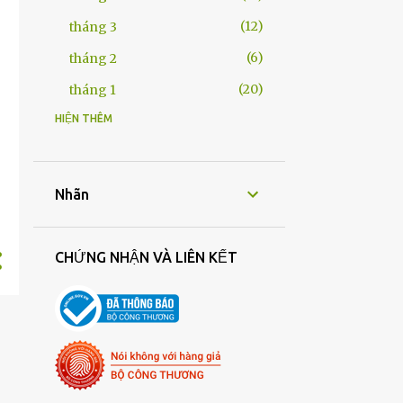
12
tháng 3
6
tháng 2
20
tháng 1
HIỆN THÊM
245
2025
22
tháng 12
21
tháng 11
Nhãn
20
tháng 10
13
tháng 9
CHỨNG NHẬN VÀ LIÊN KẾT
17
tháng 8
30
tháng 7
20
tháng 6
19
tháng 5