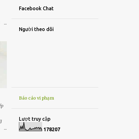
26
tháng 4
Facebook Chat
30
tháng 3
gốm
15
tháng 2
Người theo dõi
 gốm
11
tháng 1
à
257
2022
n
22
tháng 12
24
tháng 11
41
tháng 10
14
tháng 9
Báo cáo vi phạm
17
tháng 8
ếp
10
tháng 7
Lượt truy cập
g
6
tháng 6
óng
1
7
8
2
0
7
19
tháng 5
ng