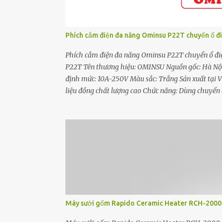
Phích cắm điện đa năng Ominsu P22T chuyển ổ đi
Phích cắm điện đa năng Ominsu P22T chuyển ổ đi
P22T Tên thương hiệu: OMINSU Nguồn gốc: Hà Nội,
định mức: 10A-250V Màu sắc: Trắng Sản xuất tại V
liệu đồng chất lượng cao Chức năng: Dùng chuyển đ
thiết bị điện OMINSU Việt Nam bảo hành 12 thá
nối đa năng P22T được thiết kế với lỗ cắm đa năng
Đầu nối đa năng được làm từ nhựa ABS có khả năng 
- Đầu nối có bố trí lò xo tăng lực kẹp, nhờ vậy ổ c
chống move. Phích cắm ...
Máy sưởi gốm Rapido Ceramic Heater RCH-2000-D