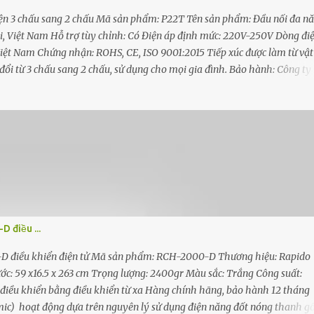
ện 3 chấu sang 2 chấu Mã sản phẩm: P22T Tên sản phẩm: Đầu nối đa n
 Việt Nam Hỗ trợ tùy chỉnh: Có Điện áp định mức: 220V-250V Dòng đi
iệt Nam Chứng nhận: ROHS, CE, ISO 9001:2015 Tiếp xúc được làm từ vật
ổi từ 3 chấu sang 2 chấu, sử dụng cho mọi gia đình. Bảo hành: Công ty
ng 1 đổi 1 trong trường hợp do lỗi của nhà sản xuất. Đặc điểm nổi bật - Đầ
, phù hợp với kiểu phích cắm thông dụng, rất tiện dụng cho người dùng
chịu va đập tốt. - Các chi tiết tiếp xúc được làm bằng đồng chất lượng 
ắm tiếp xúc rất tốt với chân phích cắm, chống được hiện tượng đánh lửa v
 điều ...
 điều khiển điện tử Mã sản phẩm: RCH-2000-D Thương hiệu: Rapido
hước: 59 x16.5 x 263 cm Trọng lượng: 2400gr Màu sắc: Trắng Công suất:
điều khiển bằng điều khiển từ xa Hàng chính hãng, bảo hành 12 tháng
ic) hoạt động dựa trên nguyên lý sử dụng điện năng đốt nóng thanh 