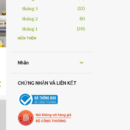
12
tháng 3
6
tháng 2
20
tháng 1
HIỆN THÊM
245
2025
22
tháng 12
21
tháng 11
Nhãn
20
tháng 10
13
tháng 9
CHỨNG NHẬN VÀ LIÊN KẾT
17
tháng 8
30
tháng 7
20
tháng 6
19
tháng 5