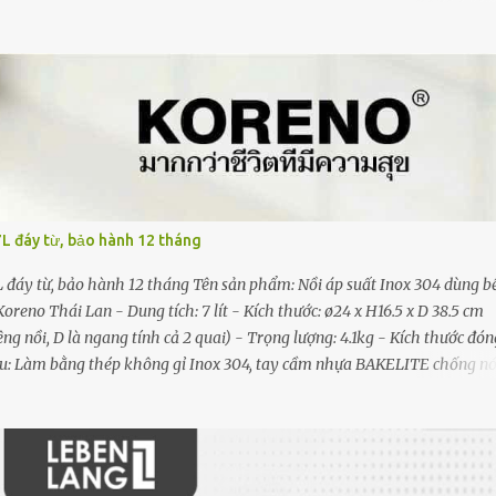
i gốm Rapido dùng gốm làm vật phát nhiệt, bộ phận này trong máy sưởi
ĩa gọi là đĩa gốm. Đĩa này được nối với một vật bằng kim loại, khi đĩa
 loại và dòng nhiệt lượng đó sẽ được truyền đi theo hình thức đối lưu v
nhiệt độ phòng mà không gây sốc nhiệt. Công nghệ sưởi PTC Ceramic nê
ọ của...
7L đáy từ, bảo hành 12 tháng
L đáy từ, bảo hành 12 tháng Tên sản phẩm: Nồi áp suất Inox 304 dùng b
eno Thái Lan - Dung tích: 7 lít - Kích thước: ø24 x H16.5 x D 38.5 cm
g nồi, D là ngang tính cả 2 quai) - Trọng lượng: 4.1kg - Kích thước đón
liệu: Làm bằng thép không gỉ Inox 304, tay cầm nhựa BAKELITE chống n
 tiếng Việt và 01 phiếu bảo hành Xuất xứ: Trung Quốc Bảo hành 12 thá
- Thiết kế trang nhã phong cách Châu Âu, chất liệu inox 304 cao cấp s
 chắn, Đóng chặt nắp dễ dàng với chỉ một động tác xoay tay cầm. - N
, chặt. Zoăng cao su chống tràn - Nồi áp suất với hệ thống 3 van xả đả