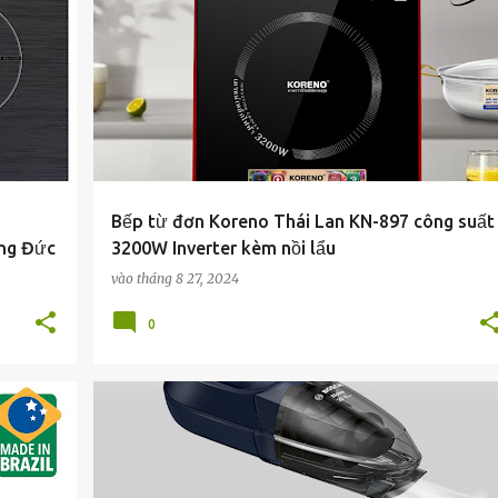
Bếp từ đơn Koreno Thái Lan KN-897 công suất
àng Đức
3200W Inverter kèm nồi lẩu
vào
tháng 8 27, 2024
0