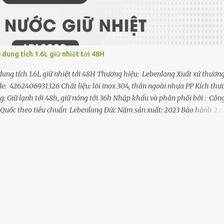
dung tích 1.6L giữ nhiệt tới 48H
ung tích 1.6L giữ nhiệt tới 48H Thương hiệu: Lebenlang Xuất xứ thươn
 4262406931326 Chất liệu: lõi inox 304, thân ngoài nhựa PP Kích thướ
g: Giữ lạnh tới 48h, giữ nóng tới 36h Nhập khẩu và phân phối bởi : Công
 Quốc theo tiêu chuẩn Lebenlang Đức Năm sản xuất: 2023 Bảo hành 2 
ệt Lebenlang Phù Hợp Cho Các Hoạt Động Ngoài Trời: Với dung tích lớn
 chọn hoàn hảo cho các hoạt động ngoài trời như picnic, leo núi, cắm tr
y đeo chắc chắn và có thể điều chỉnh giúp bạn dễ dàng mang theo bình
ệt Lebenlang Cốc Uống Bên Ngoài: Nắp ngoài của bình ...