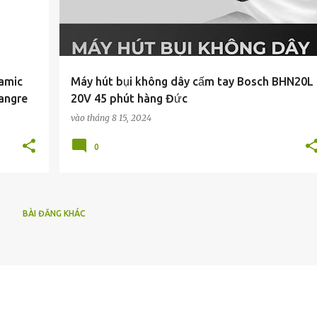
namic
Máy hút bụi không dây cấm tay Bosch BHN20L
hangre
20V 45 phút hàng Đức
vào
tháng 8 15, 2024
0
BÀI ĐĂNG KHÁC