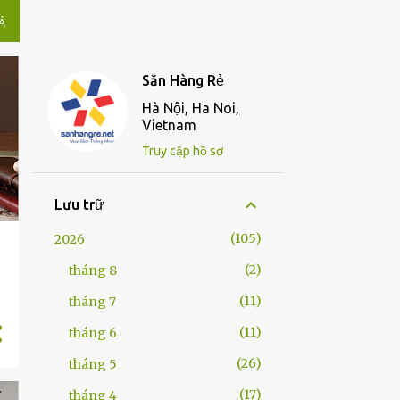
̉
Săn Hàng Rẻ
Hà Nội, Ha Noi,
Vietnam
Truy cập hồ sơ
Lưu trữ
105
2026
2
tháng 8
11
tháng 7
11
tháng 6
26
tháng 5
17
tháng 4