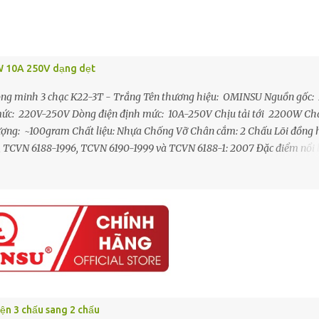
0W 10A 250V dạng dẹt
ng minh 3 chạc K22-3T - Trắng Tên thương hiệu: OMINSU Nguồn gốc:
h mức: 220V-250V Dòng điện định mức: 10A-250V Chịu tải tới 2200W Ch
 lượng: ~100gram Chất liệu: Nhựa Chống Vỡ Chân cắm: 2 Chấu Lõi đồng 
, TCVN 6188-1996, TCVN 6190-1999 và TCVN 6188-1: 2007 Đặc điểm nổi 
o thành 3 ổ cắm mới rất tiện dụng - Tất cả các cực tiếp xúc bên trong Đ
í lò xo tăng lực kẹp, má kẹp tiếp xúc rất tốt với chân phích khi cắm nối,
 và phát nhiệt - Thân đầu nối được làm từ nhựa ABS chất lượng cao có
h đồng Ø4mm mạ niken chống gỉ sét, tăng độ sáng bón...
ện 3 chấu sang 2 chấu