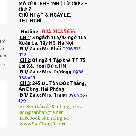
Mở cửa : 8H - 19H | Từ thứ 2 -
Bếp từ đôi Smaragd ISB-233
thứ 7
nhập khẩu Malaysia công...
CHỦ NHẬT & NGÀY LỄ,
Bếp từ đơn Koreno Thái Lan
TẾT NGHỈ
KN-897 công suất 3200W ...
024 2322 5656
Hotline :
Bộ 3 thìa ăn Inox cán gỗ
CH 1
:
3 ngách 105/42 ngõ 105
 Hà
Tramontina Dynamic
Xuân La, Tây Hồ, Hà Nội
22303/...
ân
ĐT/ Zalo: Mr. Khôi
0936 515
922
hợp
Máy hút bụi không dây cấm
CH 2
:
81 ngõ 1 Tập thể TT 75
bật
tay Bosch BHN20L 20V 45 ...
Lai Xá, Hoài Đức, HN
ầu
ĐT/ Zalo: Mrs. Dươngg
0986
Dụng cụ mài dao kéo 4
588 655
trong 1 Gume Korea GKS-
CH 3
:
245 ĐL Tôn Đức Thắng,
1106 ...
An Đồng, Hải Phòng
ĐT/ Zalo: Mrs. Trang
0904 537
Bộ 3 nồi inox 304 đúc liền
199
khối Levante GUME Hàn Q...
>> Xem bản đồ Sanhangre <<
acc@sanhangre.net
Nồi áp suất điện 5L Gume
Facebook Săn Hàng Rẻ
Hàn Quốc GMPC-2206 công
www.SanHangRe.net
s...
Thớt 2 mặt kháng khuẩn