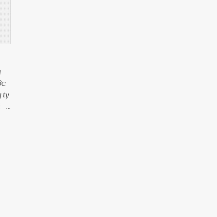
11
tháng 1
257
2022
22
tháng 12
24
tháng 11
g
41
tháng 10
c:
 ty
14
tháng 9
năm
17
tháng 8
10
tháng 7
ại.
6
tháng 6
19
tháng 5
25
tháng 4
34
tháng 3
22
tháng 2