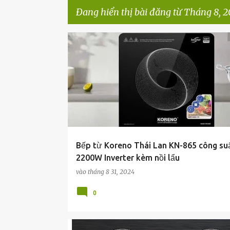
Đang hiển thị bài đăng từ Tháng 8, 
B
à
i
đ
ă
n
g
Bếp từ Koreno Thái Lan KN-865 công su
2200W Inverter kèm nồi lẩu
vào
tháng 8 31, 2024
0