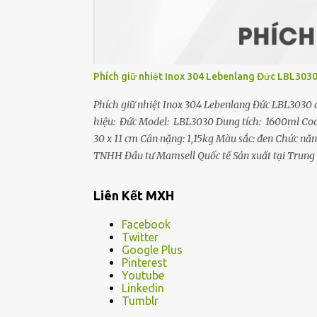
bảo an toàn + REGULATOR (60-100...
Phích giữ nhiệt Inox 304 Lebenlang Đức LBL3030 
Phích giữ nhiệt Inox 304 Lebenlang Đức LBL3030 d
hiệu: Đức Model: LBL3030 Dung tích: 1600ml Code:
30 x 11 cm Cân nặng: 1,15kg Màu sắc: đen Chức năn
TNHH Đầu tư Mamsell Quốc tế Sản xuất tại Trung
chính hãng Đặc điểm nổi bật - Phích nước giữ nhi
1600ml, bình giữ nhiệt Lebenlang LBL3030 là sự lựa
Liên Kết MXH
- Bình giữ nhiệt LBL3030 Dây Đeo Điều Chỉnh: Dâ
mà không gặp bất kỳ khó khăn nào. - Bình giữ nhi
Facebook
Twitter
Google Plus
Pinterest
Youtube
Linkedin
Tumblr