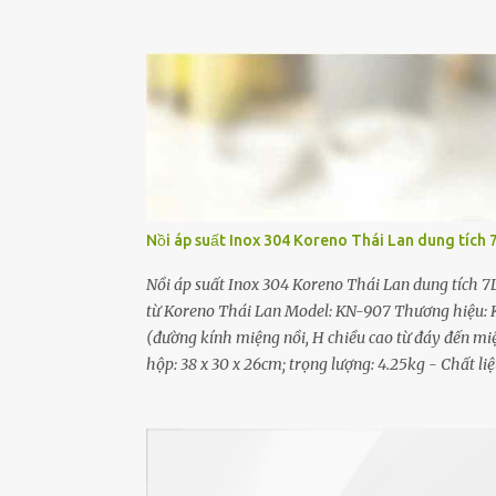
và dùng nguyên lý đối lưu để tỏa nhiệt. Máy sưở
là một miếng gốm có hình dạng dẹt như một chiếc đ
gốm được làm nóng lên sẽ truyền nhiệt cho dây kim
mang hơi ấm tỏa ra từ từ ra bên ngoài giúp tăng 
không xảy ra quá trình oxy hóa giúp kéo dài tuổi th
Nồi áp suất Inox 304 Koreno Thái Lan dung tích 
Nồi áp suất Inox 304 Koreno Thái Lan dung tích 7
từ Koreno Thái Lan Model: KN-907 Thương hiệu: Kor
(đường kính miệng nồi, H chiều cao từ đáy đến miện
hộp: 38 x 30 x 26cm; trọng lượng: 4.25kg - Chất 
Sản phẩm gồm : 01 nồi, 01 sách hướng dẫn sử dụng
chính hãng bởi Koreno Việt Nam Đặc điểm nổi bật 
bóng - Tay cầm nhựa BAKELITE cách nhiệt và chắc
đóng mở nhẹ nhàng, dễ dàng thao tác đóng nắp kín