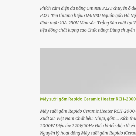
Phích cắm điện đa năng Ominsu P22T chuyển ổ đi
P22T Tên thương hiệu: OMINSU Nguồn gốc: Hà Nội,
định mức: 10A-250V Màu sắc: Trắng Sản xuất tại V
liệu đồng chất lượng cao Chức năng: Dùng chuyển đ
thiết bị điện OMINSU Việt Nam bảo hành 12 thá
nối đa năng P22T được thiết kế với lỗ cắm đa năng
Đầu nối đa năng được làm từ nhựa ABS có khả năng 
- Đầu nối có bố trí lò xo tăng lực kẹp, nhờ vậy ổ c
chống move. Phích cắm ...
Máy sưởi gốm Rapido Ceramic Heater RCH-2000-D
Máy sưởi gốm Rapido Ceramic Heater RCH-2000-D
Xuất xứ: Việt Nam Chất liệu: Nhựa, gốm ... Kích t
2000W Điện áp: 220V/50Hz Điều khiển điện tử và 
Nguyên lý hoạt động Máy sưởi gốm Rapido (Ceram