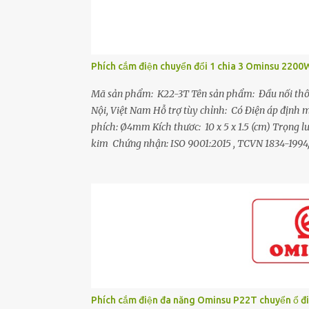
Phích cắm điện chuyển đổi 1 chia 3 Ominsu 220
Mã sản phẩm: K22-3T Tên sản phẩm: Đầu nối thô
Nội, Việt Nam Hỗ trợ tùy chỉnh: Có Điện áp địn
phích: Ø4mm Kích thươc: 10 x 5 x 1.5 (cm) Trọng
kim Chứng nhận: ISO 9001:2015 , TCVN 1834-1994
- Đầu nối 3 chạc cho phép cắm nối từ một ổ cắm tạ
nối 3 chạc đều được làm từ đồng hợp kim và có bố tr
đảm bảo dẫn điện tốt, chống move, chống đánh lửa
khả năng chống va đập, chống vỡ tốt. - Chân phíc
Phích cắm điện đa năng Ominsu P22T chuyển ổ đi