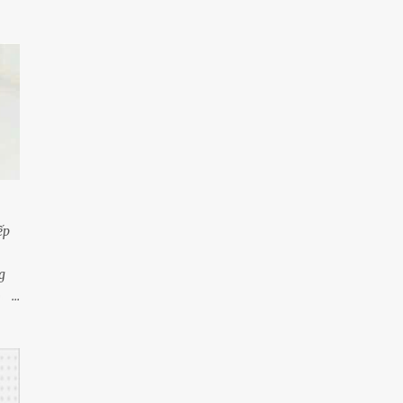
 gốm
20
tháng 1
301
2023
à
22
tháng 12
n
27
tháng 11
33
tháng 10
5
tháng 9
45
tháng 8
ếp
30
tháng 7
29
tháng 6
g
óng
28
tháng 5
ng
26
tháng 4
áng
30
tháng 3
úm
m
15
tháng 2