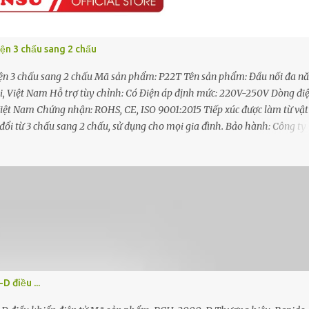
ện 3 chấu sang 2 chấu
ện 3 chấu sang 2 chấu Mã sản phẩm: P22T Tên sản phẩm: Đầu nối đa n
 Việt Nam Hỗ trợ tùy chỉnh: Có Điện áp định mức: 220V-250V Dòng đi
iệt Nam Chứng nhận: ROHS, CE, ISO 9001:2015 Tiếp xúc được làm từ vật
ổi từ 3 chấu sang 2 chấu, sử dụng cho mọi gia đình. Bảo hành: Công ty
ng 1 đổi 1 trong trường hợp do lỗi của nhà sản xuất. Đặc điểm nổi bật - Đầ
, phù hợp với kiểu phích cắm thông dụng, rất tiện dụng cho người dùng
chịu va đập tốt. - Các chi tiết tiếp xúc được làm bằng đồng chất lượng 
ắm tiếp xúc rất tốt với chân phích cắm, chống được hiện tượng đánh lửa v
 điều ...