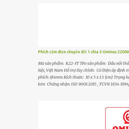
Phích cắm điện chuyển đổi 1 chia 3 Ominsu 220
Mã sản phẩm: K22-3T Tên sản phẩm: Đầu nối thô
Nội, Việt Nam Hỗ trợ tùy chỉnh: Có Điện áp địn
phích: Ø4mm Kích thươc: 10 x 5 x 1.5 (cm) Trọng
kim Chứng nhận: ISO 9001:2015 , TCVN 1834-1994
- Đầu nối 3 chạc cho phép cắm nối từ một ổ cắm tạ
nối 3 chạc đều được làm từ đồng hợp kim và có bố tr
đảm bảo dẫn điện tốt, chống move, chống đánh lửa
khả năng chống va đập, chống vỡ tốt. - Chân phíc