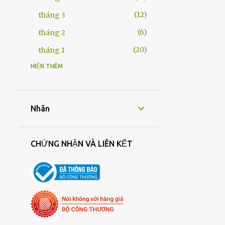
12
tháng 3
6
tháng 2
20
tháng 1
HIỆN THÊM
245
2025
22
tháng 12
21
tháng 11
Nhãn
20
tháng 10
13
tháng 9
CHỨNG NHẬN VÀ LIÊN KẾT
17
tháng 8
30
tháng 7
20
tháng 6
19
tháng 5