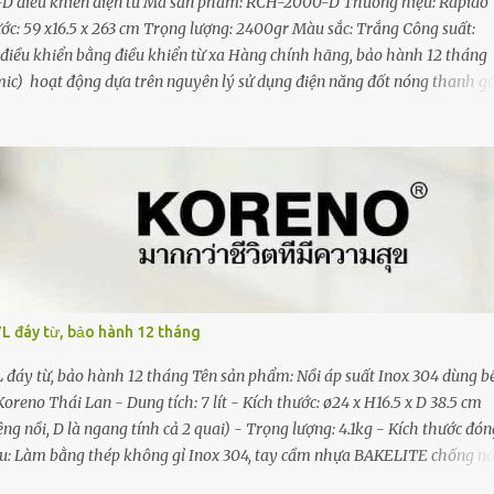
 điều khiển điện tử Mã sản phẩm: RCH-2000-D Thương hiệu: Rapido
hước: 59 x16.5 x 263 cm Trọng lượng: 2400gr Màu sắc: Trắng Công suất:
điều khiển bằng điều khiển từ xa Hàng chính hãng, bảo hành 12 tháng
ic) hoạt động dựa trên nguyên lý sử dụng điện năng đốt nóng thanh 
i gốm Rapido dùng gốm làm vật phát nhiệt, bộ phận này trong máy sưởi
ĩa gọi là đĩa gốm. Đĩa này được nối với một vật bằng kim loại, khi đĩa
 loại và dòng nhiệt lượng đó sẽ được truyền đi theo hình thức đối lưu v
nhiệt độ phòng mà không gây sốc nhiệt. Công nghệ sưởi PTC Ceramic nê
ọ của...
7L đáy từ, bảo hành 12 tháng
L đáy từ, bảo hành 12 tháng Tên sản phẩm: Nồi áp suất Inox 304 dùng b
eno Thái Lan - Dung tích: 7 lít - Kích thước: ø24 x H16.5 x D 38.5 cm
g nồi, D là ngang tính cả 2 quai) - Trọng lượng: 4.1kg - Kích thước đón
liệu: Làm bằng thép không gỉ Inox 304, tay cầm nhựa BAKELITE chống n
 tiếng Việt và 01 phiếu bảo hành Xuất xứ: Trung Quốc Bảo hành 12 thá