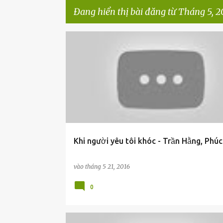
Đang hiển thị bài đăng từ Tháng 5, 2
B
à
i
đ
ă
n
g
Khi người yêu tôi khóc - Trần Hằng, Phú
vào
tháng 5 21, 2016
0