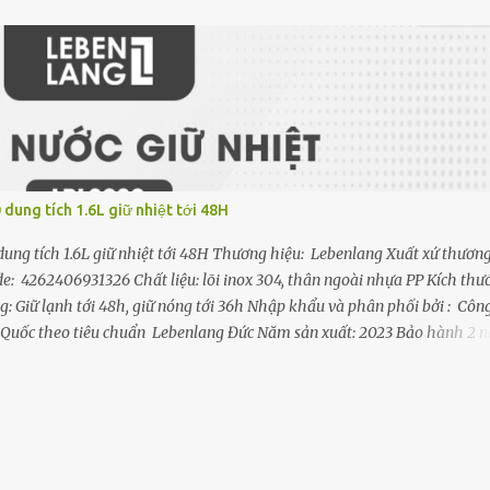
- Thiết kế trang nhã phong cách Châu Âu, chất liệu inox 304 cao cấp s
 chắn, Đóng chặt nắp dễ dàng với chỉ một động tác xoay tay cầm. - N
, chặt. Zoăng cao su chống tràn - Nồi áp suất với hệ thống 3 van xả đả
dung tích 1.6L giữ nhiệt tới 48H
ung tích 1.6L giữ nhiệt tới 48H Thương hiệu: Lebenlang Xuất xứ thươn
 4262406931326 Chất liệu: lõi inox 304, thân ngoài nhựa PP Kích thướ
g: Giữ lạnh tới 48h, giữ nóng tới 36h Nhập khẩu và phân phối bởi : Công
 Quốc theo tiêu chuẩn Lebenlang Đức Năm sản xuất: 2023 Bảo hành 2 
ệt Lebenlang Phù Hợp Cho Các Hoạt Động Ngoài Trời: Với dung tích lớn
 chọn hoàn hảo cho các hoạt động ngoài trời như picnic, leo núi, cắm tr
y đeo chắc chắn và có thể điều chỉnh giúp bạn dễ dàng mang theo bình
ệt Lebenlang Cốc Uống Bên Ngoài: Nắp ngoài của bình ...