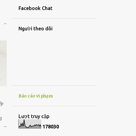
26
tháng 4
Facebook Chat
30
tháng 3
gốm
15
tháng 2
Người theo dõi
 gốm
11
tháng 1
à
257
2022
n
22
tháng 12
24
tháng 11
41
tháng 10
14
tháng 9
Báo cáo vi phạm
17
tháng 8
ếp
10
tháng 7
Lượt truy cập
g
6
tháng 6
óng
1
7
8
0
3
0
19
tháng 5
ng