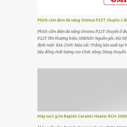
Phích cắm điện đa năng Ominsu P22T chuyển ổ đi
Phích cắm điện đa năng Ominsu P22T chuyển ổ đi
P22T Tên thương hiệu: OMINSU Nguồn gốc: Hà Nội,
định mức: 10A-250V Màu sắc: Trắng Sản xuất tại V
liệu đồng chất lượng cao Chức năng: Dùng chuyển đ
thiết bị điện OMINSU Việt Nam bảo hành 12 thá
nối đa năng P22T được thiết kế với lỗ cắm đa năng
Đầu nối đa năng được làm từ nhựa ABS có khả năng 
- Đầu nối có bố trí lò xo tăng lực kẹp, nhờ vậy ổ c
chống move. Phích cắm ...
Máy sưởi gốm Rapido Ceramic Heater RCH-2000-D