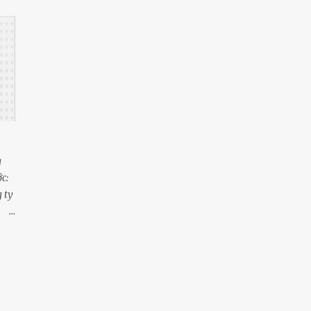
áng
25
tháng 4
úm
34
tháng 3
m
22
tháng 2
23
tháng 1
107
2021
16
tháng 12
g
17
tháng 11
c:
15
tháng 10
 ty
8
tháng 8
năm
5
tháng 7
ại.
9
tháng 6
11
tháng 5
7
tháng 4