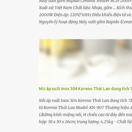
Máy sưởi gốm Rapido Ceramic Heater RCH-2000-D
Xuất xứ: Việt Nam Chất liệu: Nhựa, gốm ... Kích t
2000W Điện áp: 220V/50Hz Điều khiển điện tử và 
Nguyên lý hoạt động Máy sưởi gốm Rapido (Ceram
và dùng nguyên lý đối lưu để tỏa nhiệt. Máy sưở
là một miếng gốm có hình dạng dẹt như một chiếc đ
gốm được làm nóng lên sẽ truyền nhiệt cho dây kim
mang hơi ấm tỏa ra từ từ ra bên ngoài giúp tăng 
không xảy ra quá trình oxy hóa giúp kéo dài tuổi th
Nồi áp suất Inox 304 Koreno Thái Lan dung tích 
Nồi áp suất Inox 304 Koreno Thái Lan dung tích 7
từ Koreno Thái Lan Model: KN-907 Thương hiệu: Kor
(đường kính miệng nồi, H chiều cao từ đáy đến miện
hộp: 38 x 30 x 26cm; trọng lượng: 4.25kg - Chất 
Sản phẩm gồm : 01 nồi, 01 sách hướng dẫn sử dụng