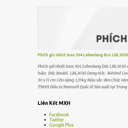
chính hãng bởi Koreno Việt Nam Đặc điểm nổi bật 
bóng - Tay cầm nhựa BAKELITE cách nhiệt và chắc
đóng mở nhẹ nhàng, dễ dàng thao tác đóng nắp kín
bảo an toàn + REGULATOR (60-100...
Phích giữ nhiệt Inox 304 Lebenlang Đức LBL3030 
Phích giữ nhiệt Inox 304 Lebenlang Đức LBL3030 d
hiệu: Đức Model: LBL3030 Dung tích: 1600ml Code:
30 x 11 cm Cân nặng: 1,15kg Màu sắc: đen Chức năn
TNHH Đầu tư Mamsell Quốc tế Sản xuất tại Trung
chính hãng Đặc điểm nổi bật - Phích nước giữ nhi
1600ml, bình giữ nhiệt Lebenlang LBL3030 là sự lựa
Liên Kết MXH
- Bình giữ nhiệt LBL3030 Dây Đeo Điều Chỉnh: Dâ
mà không gặp bất kỳ khó khăn nào. - Bình giữ nhi
Facebook
Twitter
Google Plus