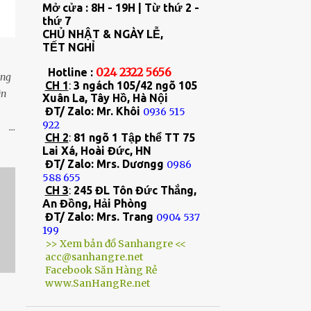
11
tháng 4
Mở cửa : 8H - 19H | Từ thứ 2 -
thứ 7
29
tháng 3
CHỦ NHẬT & NGÀY LỄ,
TẾT NGHỈ
13
tháng 2
024 2322 5656
Hotline :
ăng
20
tháng 1
CH 1
:
3 ngách 105/42 ngõ 105
ện
Xuân La, Tây Hồ, Hà Nội
301
2023
ĐT/ Zalo: Mr. Khôi
0936 515
922
22
tháng 12
CH 2
:
81 ngõ 1 Tập thể TT 75
u
Lai Xá, Hoài Đức, HN
27
tháng 11
. -
ĐT/ Zalo: Mrs. Dươngg
0986
33
tháng 10
cao.
588 655
CH 3
:
245 ĐL Tôn Đức Thắng,
à
5
tháng 9
An Đồng, Hải Phòng
ĐT/ Zalo: Mrs. Trang
0904 537
45
tháng 8
199
>> Xem bản đồ Sanhangre <<
30
tháng 7
acc@sanhangre.net
Facebook Săn Hàng Rẻ
29
tháng 6
www.SanHangRe.net
28
tháng 5