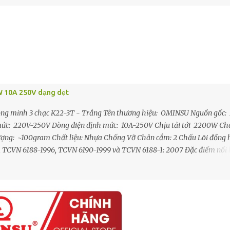
0W 10A 250V dạng dẹt
ng minh 3 chạc K22-3T - Trắng Tên thương hiệu: OMINSU Nguồn gốc:
h mức: 220V-250V Dòng điện định mức: 10A-250V Chịu tải tới 2200W Ch
 lượng: ~100gram Chất liệu: Nhựa Chống Vỡ Chân cắm: 2 Chấu Lõi đồng 
, TCVN 6188-1996, TCVN 6190-1999 và TCVN 6188-1: 2007 Đặc điểm nổi 
o thành 3 ổ cắm mới rất tiện dụng - Tất cả các cực tiếp xúc bên trong Đ
í lò xo tăng lực kẹp, má kẹp tiếp xúc rất tốt với chân phích khi cắm nối,
 và phát nhiệt - Thân đầu nối được làm từ nhựa ABS chất lượng cao có
h đồng Ø4mm mạ niken chống gỉ sét, tăng độ sáng bón...